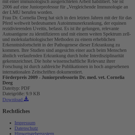
mit einer immunologisch ausgerichteten Arbeit habilitiert. Sie ist
2006 auf eine Juniorprofessur für „Vergleichende Immunologie an
der LMU berufen worden.
Frau Dr. Cornelia Deeg hat sich in den letzten Jahren mit der für das
Pferd weltweit bedeutsamen Autoimmunerkrankung, der equinen
rezidivierenden Uveitis, befasst. Es ist ihr gelungen, relevante
Autoantigene zu identifizieren und mit einem weiten Spektrum zell-
und molekularbiologischer Methoden zu einem erheblichen
Erkenntnisfortschritt in der Pathogenese dieser Erkrankung zu
kommen. Ihre Studien sind angesichts einer auch beim Menschen
ähnlich verlaufenden Erkrankung durch hohe Interdisziplinarität
gekennzeichnet. Die hohe wissenschaftliche Relevanz ihrer
Forschung ist durch zahlreiche Publikationen in hoch angesehenen
internationalen Zeitschriften dokumentiert.
Förderpreis 2009 - Juniorprofessorin Dr. med. vet. Cornelia
Deeg
Dateityp
:
PDF
Dateigröße
:
9.9 KB
Download
Rechtliches
Impressum
Datenschutz
Hinweisgebersystem