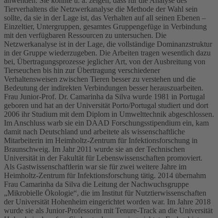
anwenden. Sie konnte u. a. zeigen, dass für die Analyse des
Tierverhaltens die Netzwerkanalyse die Methode der Wahl sein
sollte, da sie in der Lage ist, das Verhalten auf all seinen Ebenen –
Einzeltier, Untergruppen, gesamtes Gruppengefüge in Verbindung
mit den verfügbaren Ressourcen zu untersuchen. Die
Netzwerkanalyse ist in der Lage, die vollständige Dominanzstruktur
in der Gruppe wiederzugeben. Die Arbeiten tragen wesentlich dazu
bei, Übertragungsprozesse jeglicher Art, von der Ausbreitung von
Tierseuchen bis hin zur Übertragung verschiedener
Verhaltensweisen zwischen Tieren besser zu verstehen und die
Bedeutung der indirekten Verbindungen besser herauszuarbeiten.
Frau Junior-Prof. Dr. Camarinha da Silva wurde 1981 in Portugal
geboren und hat an der Universität Porto/Portugal studiert und dort
2006 ihr Studium mit dem Diplom in Umwelttechnik abgeschlossen.
Im Anschluss warb sie ein DAAD Forschungsstipendium ein, kam
damit nach Deutschland und arbeitete als wissenschaftliche
Mitarbeiterin im Heimholtz-Zentrum für Infektionsforschung in
Braunschweig. Im Jahr 2011 wurde sie an der Technischen
Universität in der Fakultät für Lebenswissenschaften promoviert.
Als Gastwissenschaftlerin war sie für zwei weitere Jahre im
Heimholtz-Zentrum für Infektionsforschung tätig. 2014 übernahm
Frau Camarinha da Silva die Leitung der Nachwuchsgruppe
„Mikrobielle Ökologie“, die im Institut für Nutztierwissenschaften
der Universität Hohenheim eingerichtet worden war. Im Jahre 2018
wurde sie als Junior-Professorin mit Tenure-Track an die Universität