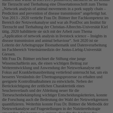
für Tierzucht und Tierhaltung eine Dissertationsschrift zum Thema
„Network analysis of animal movements in a pork supply chain –
Prediction and prevention of disease transmission“ angefertigt hat.
Von 2013 - 2020 vertiefte Frau Dr. Büttner ihre Fachkompetenz im
Bereich der Netzwerkanalyse und war als PostDoc am Institut für
Tierzucht und Tierhaltung der Christian-Albrechts-Universität Kiel
tätig. 2020 habilitierte sie sich mit der Arbeit zum Thema
„Application of network analysis in livestock science – Insights in
disease transmission and animal behaviour“. Seit 2020 ist sie
Leiterin der Arbeitsgruppe Biomathematik und Datenverarbeitung
im Fachbereich Veterinärmedizin der Justus-Liebig-Universität
Giessen.
Mit Frau Dr. Büttner zeichnet die Stiftung eine junge
Wissenschaftlerin aus, die einen wichtigen Beitrag zur
Weiterentwicklung und Anwendung der Netzwerkanalyse mit
Fokus auf Krankheitsausbreitung vertiefend untersucht hat, um ein
besseres Verständnis der Übertragungsprozesse zu erhalten und
geeignete Kontrollmaßnahmen zu entwickeln. Neben der
Berücksichtigung der zeitlichen Charakteristik eines
Seuchenverlaufs und der Ableitung neuer für die
Tierseuchenbekämpfung wichtiger Entscheidungskriterien, konnte
die Forschung auch die Bedeutung der Wahl der Netzwerkgrenzen
quantifizieren. Weiterhin konnte Frau Dr. Büttner die Methodik der
Netzwerkanalyse auf Fragestellungen in der Nutztierethologie