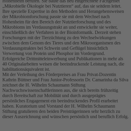
Hohenheim berufen. Sie baute das neu eingerichtete Fachgebiet
„Mikrobielle Ökologie bei Nutztieren“ auf, das sie seitdem leitet.
Ihre spezielle Expertise in den Methoden und Herangehensweisen
der Mikrobiomforschung passte sie mit dem Wechsel nach
Hohenheim für den Bereich der Nutztierforschung und des
Mikrobioms im Verdauungstrakt an und entwickelte sie weiter,
einschließlich der Verfahren in der Bioinformatik. Derzeit stehen
Forschungen mit der Tierzüchtung zu den Wechselwirkungen
zwischen dem Genom des Tieres und den Mikroorganismen des
Verdauungstraktes bei Schwein und Geflügel hinsichtlich
Verwertung von Protein und Phosphor im Vordergrund.
Erfolgreiche Drittmitteleinwerbung und Publikationen in mehr als
40 Originalarbeiten weisen die beeindruckende Leistung nach, die
habilitationsäquivalent ist.
Mit der Verleihung des Förderpreises an Frau Privat-Dozentin
Kathrin Büttner und Frau Junior-Professorin Dr. Camarinha da Silva
zeichnet die H. Wilhelm Schaumann Stiftung
Nachwuchswissenschaftlerinnen aus, die sich bereits frühzeitig
durch Bereitschaft zur Mobilität und durch ausgeprägtes
persönliches Engagement ein beeindruckendes Profil erarbeitet
haben. Kuratorium und Vorstand der H. Wilhelm Schaumann
Stiftung gratulieren den beiden Preisträgerinnen sehr herzlich zu
dieser Auszeichnung und wünschen persönlich und beruflich Erfolg.