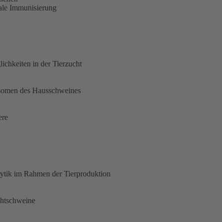
rale Immunisierung
hkeiten in der Tierzucht
osomen des Hausschweines
ere
tik im Rahmen der Tierproduktion
chtschweine