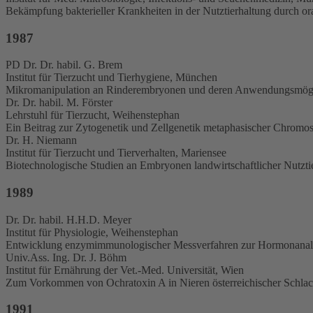
Bekämpfung bakterieller Krankheiten in der Nutztierhaltung durch o
1987
PD Dr. Dr. habil. G. Brem
Institut für Tierzucht und Tierhygiene, München
Mikromanipulation an Rinderembryonen und deren Anwendungsmöglic
Dr. Dr. habil. M. Förster
Lehrstuhl für Tierzucht, Weihenstephan
Ein Beitrag zur Zytogenetik und Zellgenetik metaphasischer Chrom
Dr. H. Niemann
Institut für Tierzucht und Tierverhalten, Mariensee
Biotechnologische Studien an Embryonen landwirtschaftlicher Nutzti
1989
Dr. Dr. habil. H.H.D. Meyer
Institut für Physiologie, Weihenstephan
Entwicklung enzymimmunologischer Messverfahren zur Hormonanaly
Univ.Ass. Ing. Dr. J. Böhm
Institut für Ernährung der Vet.-Med. Universität, Wien
Zum Vorkommen von Ochratoxin A in Nieren österreichischer Schla
1991