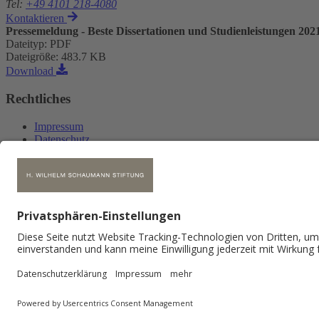
Tel
:
+49 4101 218-4080
Kontaktieren
Pressemeldung - Beste Dissertationen und Studienleistungen 202
Dateityp
:
PDF
Dateigröße
:
483.7 KB
Download
Rechtliches
Impressum
Datenschutz
Hinweisgebersystem
Datenschutzeinstellungen
Kontakt
H. Wilhelm Schaumann Stiftung
Kollaustr. 105
22453 Hamburg
Tel.:
+49 4101 218-4080
Fax: +49 4101 218-4089
E-Mail schreiben
© 2026 H. Wilhelm Schaumann Stiftung