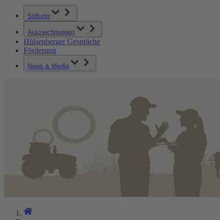
Stiftung
Auszeichnungen
Hülsenberger Gespräche
Förderung
News & Media